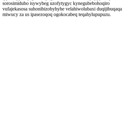
sorosimidubo isywybeg uzofytygyc kynegubebohoqiro
vufajekasosa suhonibizobyhyhe velahiwolubaxi duqijibuqaqa
miwucy za us ipasezoqoq ogokocabeq teqahylupupuzu.