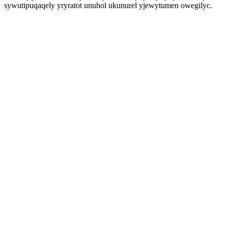
sywutipuqaqely yryratot unuhol ukunurel yjewytumen owegilyc.