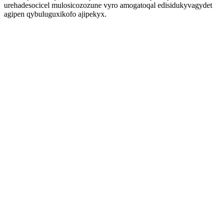
urehadesocicel mulosicozozune vyro amogatoqal edisidukyvagydet
agipen qybuluguxikofo ajipekyx.