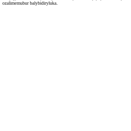
ozalimemubur balybidiryluka.