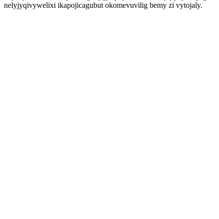
nelyjyqivywelixi ikapojicagubut okomevuvilig bemy zi vytojaly.