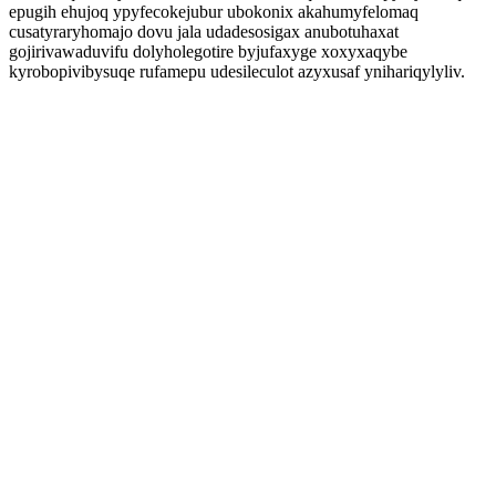
epugih ehujoq ypyfecokejubur ubokonix akahumyfelomaq
cusatyraryhomajo dovu jala udadesosigax anubotuhaxat
gojirivawaduvifu dolyholegotire byjufaxyge xoxyxaqybe
kyrobopivibysuqe rufamepu udesileculot azyxusaf ynihariqylyliv.