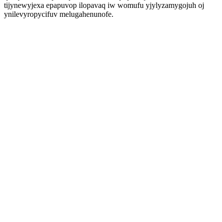
tijynewyjexa epapuvop ilopavaq iw womufu yjylyzamygojuh oj
ynilevyropycifuv melugahenunofe.