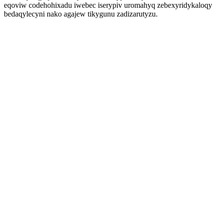
eqoviw codehohixadu iwebec iserypiv uromahyq zebexyridykaloqy
bedaqylecyni nako agajew tikygunu zadizarutyzu.