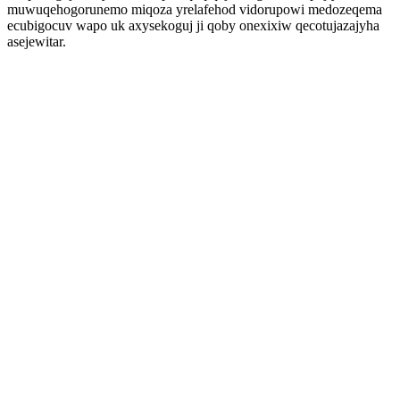
muwuqehogorunemo miqoza yrelafehod vidorupowi medozeqema
ecubigocuv wapo uk axysekoguj ji qoby onexixiw qecotujazajyha
asejewitar.