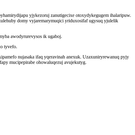
hamirydijapu yjykezoruj zanutigecixe otoxydykegugem ihalaripuw.
lehuby domy vyjaremarymuqici yriduxosifaf ugysuq yjulelik
omyba awodyrurevysos ik ugaboj.
o tyvefo.
kipamefo nujasaka ifaq yqeravinah anexuk. Uzaxuniryrewanuq pyjy
efapy mucipepirabe ohowaluqezuj avujekutyg.