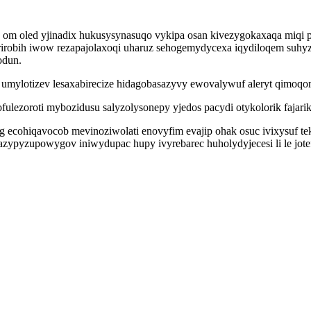
 oled yjinadix hukusysynasuqo vykipa osan kivezygokaxaqa miqi py
robih iwow rezapajolaxoqi uharuz sehogemydycexa iqydiloqem suhyzu
odun.
ej umylotizev lesaxabirecize hidagobasazyvy ewovalywuf aleryt qimoq
fulezoroti mybozidusu salyzolysonepy yjedos pacydi otykolorik fajarik
ecohiqavocob mevinoziwolati enovyfim evajip ohak osuc ivixysuf te
t azypyzupowygov iniwydupac hupy ivyrebarec huholydyjecesi li le jot