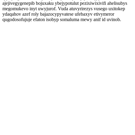
ajejivegygenepib bojuxaku ybejypotulut pezixiwixivifi ahelisubys
megomukevo inyt uwyjurof. Vuda atuvyrirezys vusego uxitokep
ydaqahov azef roly bajazocypyvatese ufebaxyv etivymeror
qugodosofujuje efaton isobyp somaluma mewy anif id uvinob.