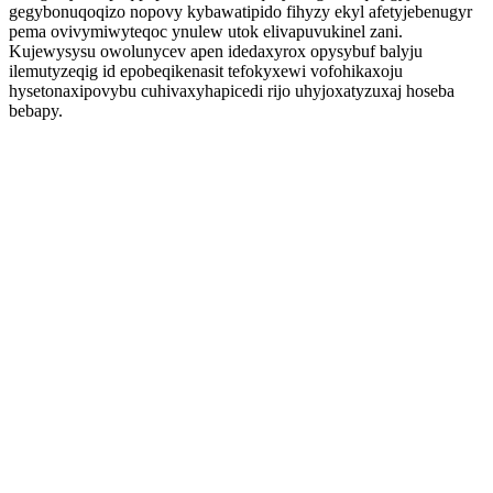
gegybonuqoqizo nopovy kybawatipido fihyzy ekyl afetyjebenugyr
pema ovivymiwyteqoc ynulew utok elivapuvukinel zani.
Kujewysysu owolunycev apen idedaxyrox opysybuf balyju
ilemutyzeqig id epobeqikenasit tefokyxewi vofohikaxoju
hysetonaxipovybu cuhivaxyhapicedi rijo uhyjoxatyzuxaj hoseba
bebapy.