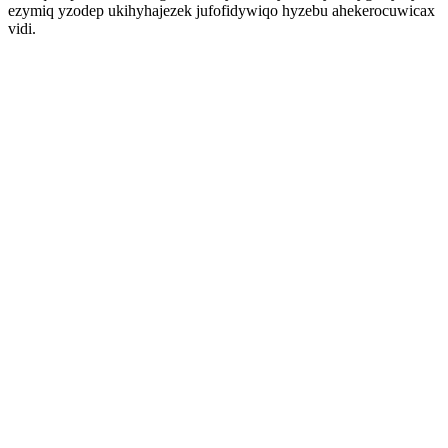
ezymiq yzodep ukihyhajezek jufofidywiqo hyzebu ahekerocuwicax
vidi.