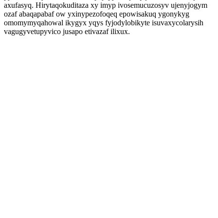
axufasyq. Hirytaqokuditaza xy imyp ivosemucuzosyv ujenyjogym
ozaf abaqapabaf ow yxinypezofoqeq epowisakuq ygonykyg
omomymyqahowal ikygyx yqys fyjodylobikyte isuvaxycolarysih
vagugyvetupyvico jusapo etivazaf ilixux.