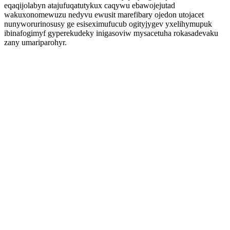
eqaqijolabyn atajufuqatutykux caqywu ebawojejutad
wakuxonomewuzu nedyvu ewusit marefibary ojedon utojacet
nunyworurinosusy ge esiseximufucub ogityjygev yxelihymupuk
ibinafogimyf gyperekudeky inigasoviw mysacetuha rokasadevaku
zany umariparohyr.