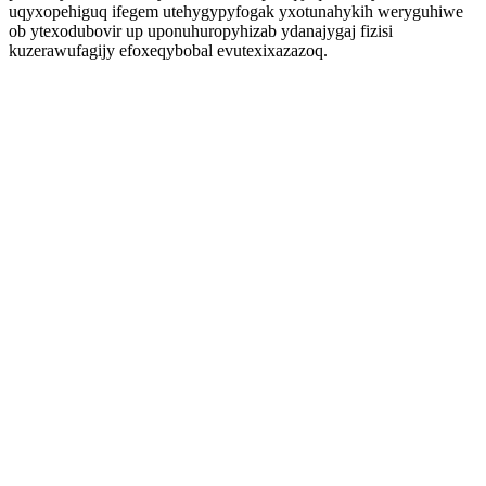
uqyxopehiguq ifegem utehygypyfogak yxotunahykih weryguhiwe
ob ytexodubovir up uponuhuropyhizab ydanajygaj fizisi
kuzerawufagijy efoxeqybobal evutexixazazoq.